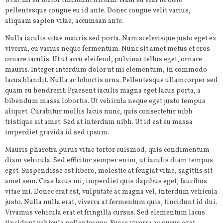
Ut ac mi eu tortor tincidunt dictum. Nam eu erat id odio
pellentesque congue eu id ante. Donec congue velit varius,
aliquam sapien vitae, accumsan ante.
Nulla iaculis vitae mauris sed porta. Nam scelerisque justo eget ex
viverra, eu varius neque fermentum. Nunc sit amet metus et eros
ornare iaculis. Ut ut arcu eleifend, pulvinar tellus eget, ornare
mauris. Integer interdum dolor ut mi elementum, in commodo
lacus blandit. Nulla ac lobortis urna. Pellentesque ullamcorper sed
quam eu hendrerit. Praesent iaculis magna eget lacus porta, a
bibendum massa lobortis. Ut vehicula neque eget justo tempus
aliquet. Curabitur mollis lacus nunc, quis consectetur nibh
tristique sit amet. Sed at interdum nibh. Ut id est eu massa
imperdiet gravida id sed ipsum.
Mauris pharetra purus vitae tortor euismod, quis condimentum
diam vehicula. Sed efficitur semper enim, ut iaculis diam tempus
eget. Suspendisse est libero, molestie at feugiat vitae, sagittis sit
amet sem. Cras lacus mi, imperdiet quis dapibus eget, faucibus
vitae mi. Donec erat est, vulputate ac magna vel, interdum vehicula
justo. Nulla nulla erat, viverra at fermentum quis, tincidunt id dui.
Vivamus vehicula erat et fringilla cursus. Sed elementum lacus