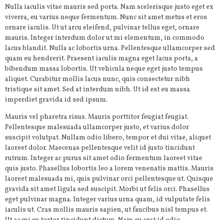
Nulla iaculis vitae mauris sed porta. Nam scelerisque justo eget ex
viverra, eu varius neque fermentum. Nunc sit amet metus et eros
ornare iaculis. Ut ut arcu eleifend, pulvinar tellus eget, ornare
mauris. Integer interdum dolor ut mi elementum, in commodo
lacus blandit. Nulla ac lobortis urna. Pellentesque ullamcorper sed
quam eu hendrerit. Praesent iaculis magna eget lacus porta, a
bibendum massa lobortis. Ut vehicula neque eget justo tempus
aliquet. Curabitur mollis lacus nunc, quis consectetur nibh
tristique sit amet. Sed at interdum nibh. Ut id est eu massa
imperdiet gravida id sed ipsum.
Mauris vel pharetra risus. Mauris porttitor feugiat feugiat.
Pellentesque malesuada ullamcorper justo, et varius dolor
suscipit volutpat. Nullam odio libero, tempor et dui vitae, aliquet
laoreet dolor. Maecenas pellentesque velit id justo tincidunt
rutrum. Integer ac purus sit amet odio fermentum laoreet vitae
quis justo. Phasellus lobortis leo a lorem venenatis mattis. Mauris
laoreet malesuada mi, quis pulvinar orci pellentesque ut. Quisque
gravida sit amet ligula sed suscipit. Morbi ut felis orci. Phasellus
eget pulvinar magna. Integer varius urna quam, id vulputate felis
iaculis ut. Cras mollis mauris sapien, ut faucibus nisl tempus et.