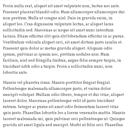
Proin nulla erat, aliquet sit amet vulputate non, luctus nec ante.
Praesent placerat blandit odio. Nam ullamcorper ullamcorper dui
non pretium. Nulla ut congue nisl. Duis in gravida enim, in
aliquet leo. Cras dignissim vulputate lectus, ac aliquet lacus
sollicitudin sed. Maecenas ac neque sit amet nunc interdum
lacinia. Etiam efficitur elit quis elit bibendum efficitur in ac purus.
Vestibulum vehicula aliquet orci, sit amet dictum justo iaculis et.
Praesent quis dolor ac metus gravida aliquet. Aliquam odio
ipsum, pulvinar ac ipsum nec, pretium sodales nisi. Nam
facilisis, nisl sed fringilla finibus, augue felis semper turpis, in
tincidunt nibh odio a turpis. Proin a sollicitudin nunc, non
lobortis ante.
Mauris vel pharetra risus. Mauris porttitor feugiat feugiat.
Pellentesque malesuada ullamcorper justo, et varius dolor
suscipit volutpat. Nullam odio libero, tempor et dui vitae, aliquet
laoreet dolor. Maecenas pellentesque velit id justo tincidunt
rutrum. Integer ac purus sit amet odio fermentum laoreet vitae
quis justo. Phasellus lobortis leo a lorem venenatis mattis. Mauris
laoreet malesuada mi, quis pulvinar orci pellentesque ut. Quisque
gravida sit amet ligula sed suscipit. Morbi ut felis orci. Phasellus