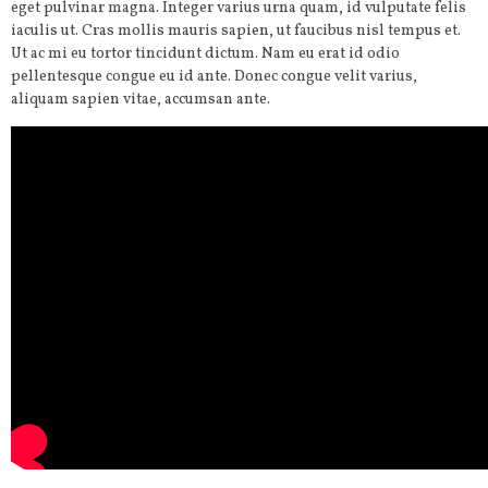
eget pulvinar magna. Integer varius urna quam, id vulputate felis
iaculis ut. Cras mollis mauris sapien, ut faucibus nisl tempus et.
Ut ac mi eu tortor tincidunt dictum. Nam eu erat id odio
pellentesque congue eu id ante. Donec congue velit varius,
aliquam sapien vitae, accumsan ante.